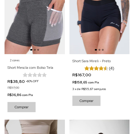
2 cores
Short Sara Mireli - Preto
Short Mescla com Bolso Tela
(4)
R$167,00
R$38,80
-
60
%
OFF
R$158,65
com
Pix
R$97,00
3
x
de
R$55,67
sem juros
R$36,86
com
Pix
Comprar
Comprar