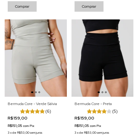
Comprar
Comprar
Bermuda Core - Verde Sálvia
Bermuda Core - Preta
(6)
(5)
R$159,00
R$159,00
R$151,05
R$151,05
com
Pix
com
Pix
3
x
de
R$53,00
sem juros
3
x
de
R$53,00
sem juros