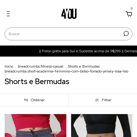
0
|| Frete grátis para Sul e Sudeste acima de R$299 || Demais regiões acima 
Início
.
breadcrumbs.fitness-casual
.
Shorts e Bermudas
.
breadcrumbs.short-academia-feminino-com-bolso-forrado-jersey-rosa-liso
Shorts e Bermudas
Ordenar
Filtrar