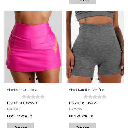
Short Saia Ju - Rosa
Short Kamille - Grafite
R$94,50
R$74,95
-
50
%
OFF
-
50
%
OFF
R$189,00
R$149,90
R$89,78
R$71,20
com
Pix
com
Pix
Comprar
Comprar