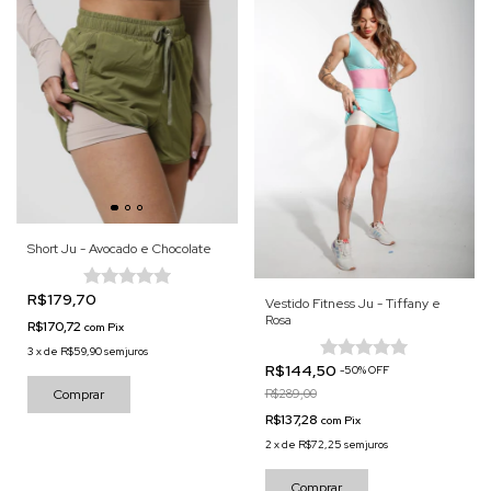
Short Ju - Avocado e Chocolate
R$179,70
Vestido Fitness Ju - Tiffany e
Rosa
R$170,72
com
Pix
3
x
de
R$59,90
sem juros
R$144,50
-
50
%
OFF
Comprar
R$289,00
R$137,28
com
Pix
2
x
de
R$72,25
sem juros
Comprar