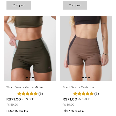
Comprar
Comprar
Short Basic - Verde Militar
Short Basic - Castanho
(5)
(3)
R$71,00
R$71,00
-
55
%
OFF
-
55
%
OFF
R$159,00
R$159,00
R$67,45
R$67,45
com
Pix
com
Pix