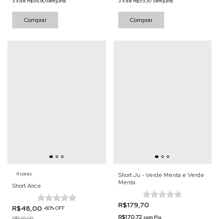
3
x
de
R$59,90
sem juros
3
x
de
R$55,67
sem juros
Comprar
Comprar
4 cores
Short Ju - Verde Menta e Verde
Menta
Short Alice
R$179,70
R$48,00
-
60
%
OFF
R$170,72
com
Pix
R$120,00