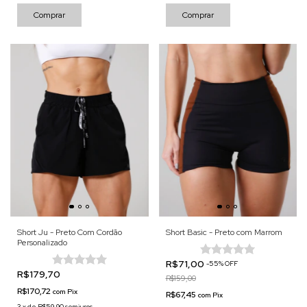
Comprar
Comprar
Short Ju - Preto Com Cordão
Short Basic - Preto com Marrom
Personalizado
R$71,00
-
55
%
OFF
R$179,70
R$159,00
R$170,72
com
Pix
R$67,45
com
Pix
3
x
de
R$59,90
sem juros