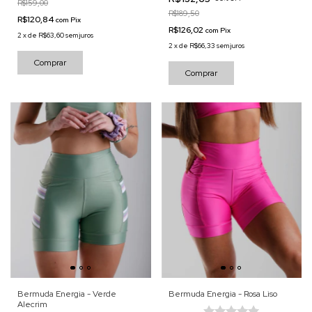
R$159,00
R$189,50
R$120,84
com
Pix
R$126,02
com
Pix
2
x
de
R$63,60
sem juros
2
x
de
R$66,33
sem juros
Comprar
Comprar
Bermuda Energia - Verde
Bermuda Energia - Rosa Liso
Alecrim