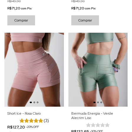
R$149,90
R$149,90
R$71,20
R$71,20
com
Pix
com
Pix
Comprar
Comprar
Short Ice - Rosa Claro
Bermuda Energia - Verde
Alecrim Liso
(3)
R$127,20
-
20
%
OFF
R$132,65
-
30
%
OFF