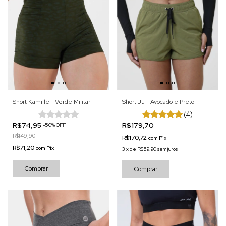
Short Kamille - Verde Militar
Short Ju - Avocado e Preto
(4)
R$74,95
R$179,70
-
50
%
OFF
R$149,90
R$170,72
com
Pix
R$71,20
com
Pix
3
x
de
R$59,90
sem juros
Comprar
Comprar