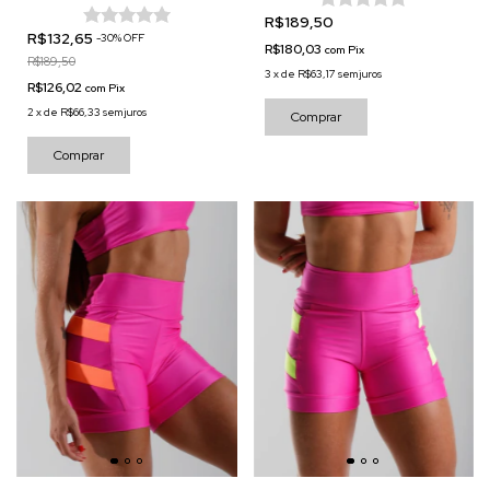
R$189,50
R$132,65
-
30
%
OFF
R$180,03
com
Pix
R$189,50
3
x
de
R$63,17
sem juros
R$126,02
com
Pix
2
x
de
R$66,33
sem juros
Comprar
Comprar