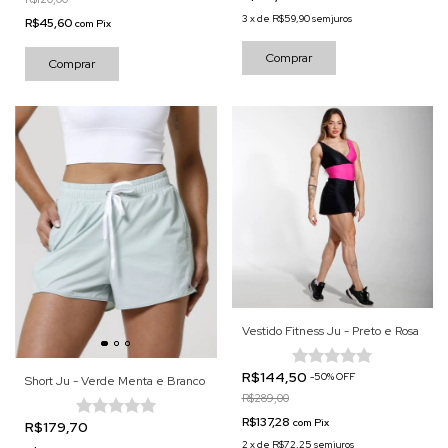
3
x
de
R$59,90
sem juros
R$45,60
com
Pix
Comprar
Comprar
Vestido Fitness Ju - Preto e Rosa
R$144,50
-
50
%
OFF
Short Ju - Verde Menta e Branco
R$289,00
R$137,28
com
Pix
R$179,70
2
x
de
R$72,25
sem juros