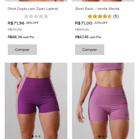
Short Duplo com Ziper Lateral
Short Basic - Verde Menta
(8)
R$71,96
R$71,00
-
60
%
OFF
-
55
%
OFF
R$179,90
R$159,00
R$68,36
R$67,45
com
Pix
com
Pix
Comprar
Comprar