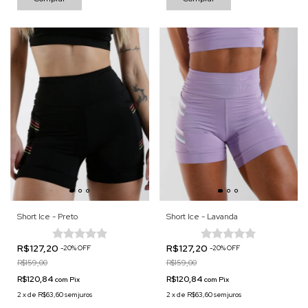
Short Ice - Preto
Short Ice - Lavanda
R$127,20
R$127,20
-
20
%
OFF
-
20
%
OFF
R$159,00
R$159,00
R$120,84
R$120,84
com
Pix
com
Pix
2
x
de
R$63,60
sem juros
2
x
de
R$63,60
sem juros