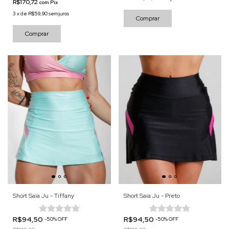
R$170,72
com
Pix
3
x
de
R$59,90
sem juros
Comprar
Comprar
Short Saia Ju - Tiffany
Short Saia Ju - Preto
R$94,50
R$94,50
-
50
%
OFF
-
50
%
OFF