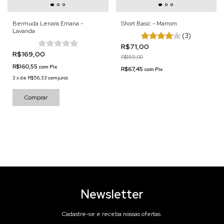
Bermuda Lenara Emana -
Short Basic - Marrom
Lavanda
(3)
R$71,00
R$169,00
R$159,00
R$160,55
com
Pix
R$67,45
com
Pix
3
x
de
R$56,33
sem juros
Comprar
Newsletter
Cadastre-se e receba nossas ofertas.