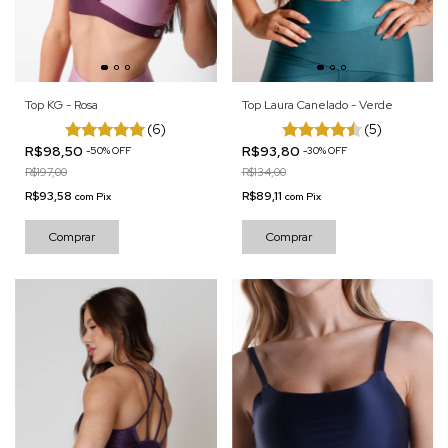
Top Laura Canelado - Verde
Top KG - Rosa
(5)
(6)
R$93,80
R$98,50
-
30
%
OFF
-
50
%
OFF
R$134,00
R$197,00
R$89,11
R$93,58
com
Pix
com
Pix
Comprar
Comprar