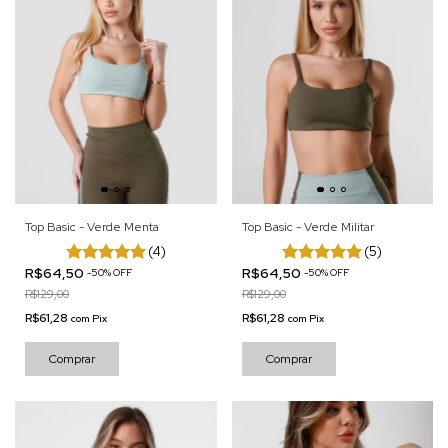
Top Basic - Verde Menta
Top Basic - Verde Militar
(4)
(5)
R$64,50
R$64,50
-
50
%
OFF
-
50
%
OFF
R$129,00
R$129,00
R$61,28
R$61,28
com
Pix
com
Pix
Comprar
Comprar