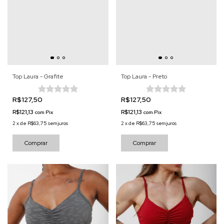
Top Laura - Grafite
Top Laura - Preto
R$127,50
R$127,50
R$121,13
R$121,13
com
Pix
com
Pix
2
x
de
R$63,75
sem juros
2
x
de
R$63,75
sem juros
Comprar
Comprar