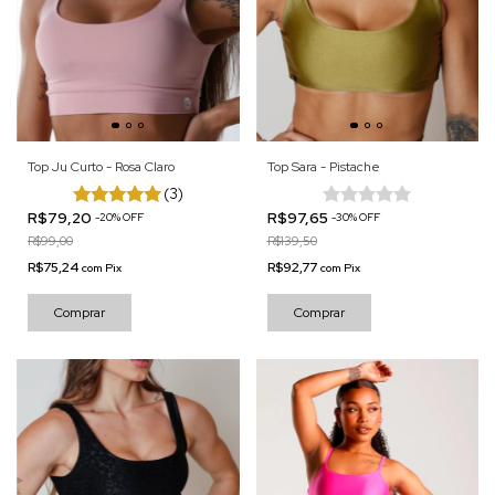
Top Ju Curto - Rosa Claro
Top Sara - Pistache
(3)
R$79,20
R$97,65
-
20
%
OFF
-
30
%
OFF
R$99,00
R$139,50
R$75,24
R$92,77
com
Pix
com
Pix
Comprar
Comprar