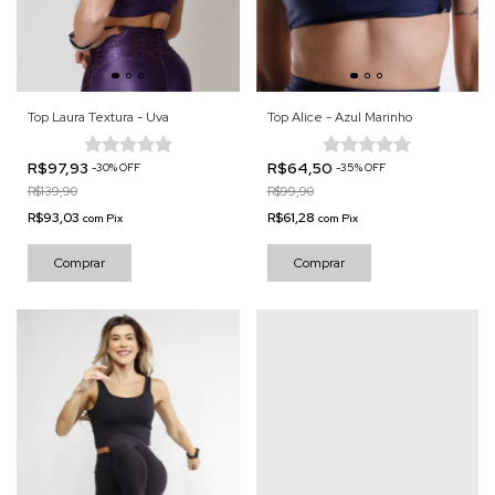
Top Laura Textura - Uva
Top Alice - Azul Marinho
R$97,93
R$64,50
-
30
%
OFF
-
35
%
OFF
R$139,90
R$99,90
R$93,03
R$61,28
com
Pix
com
Pix
Comprar
Comprar