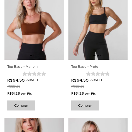
Top Basic - Marrom
Top Basic - Preto
R$64,50
R$64,50
-
50
%
OFF
-
50
%
OFF
R$129,00
R$129,00
R$61,28
R$61,28
com
Pix
com
Pix
Comprar
Comprar