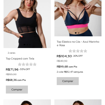
Top Elástico no Cós - Azul Marinho
e Rosa
2 cores
R$104,93
-
30
%
OFF
Top Cropped com Tela
R$149,90
R$99,68
com
Pix
R$71,96
-
55
%
OFF
2
x
de
R$52,47
sem juros
R$159,90
R$68,36
com
Pix
Comprar
Comprar