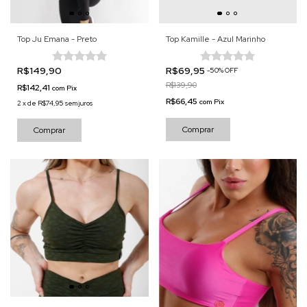
Top Ju Emana - Preto
Top Kamille - Azul Marinho
R$149,90
R$69,95
-
50
%
OFF
R$139,90
R$142,41
com
Pix
R$66,45
com
Pix
2
x
de
R$74,95
sem juros
Comprar
Comprar