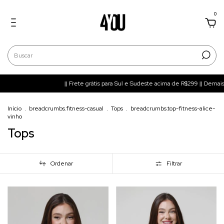
0
|| Frete grátis para Sul e Sudeste acima de R$299 || Demais regiões acima
Início
.
breadcrumbs.fitness-casual
.
Tops
.
breadcrumbs.top-fitness-alice-
vinho
Tops
Ordenar
Filtrar