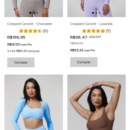
Cropped Canelê - Chocolate
Cropped Canelê - Lavanda
(6)
(5)
R$196,95
R$98,47
-
50
%
OFF
R$196,95
R$187,10
com
Pix
R$93,55
com
Pix
3
x
de
R$65,65
sem juros
Comprar
Comprar