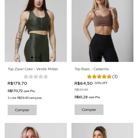
Top Ziper Color - Verde Militar
Top Basic - Castanho
(3)
R$179,70
R$64,50
-
50
%
OFF
R$129,00
R$170,72
com
Pix
R$61,28
com
Pix
3
x
de
R$59,90
sem juros
Comprar
Comprar