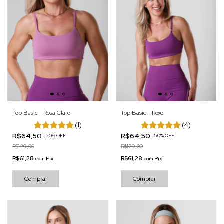
Top Basic - Rosa Claro
Top Basic - Roxo
(1)
(4)
R$64,50
R$64,50
-
50
%
OFF
-
50
%
OFF
R$129,00
R$129,00
R$61,28
R$61,28
com
Pix
com
Pix
Comprar
Comprar