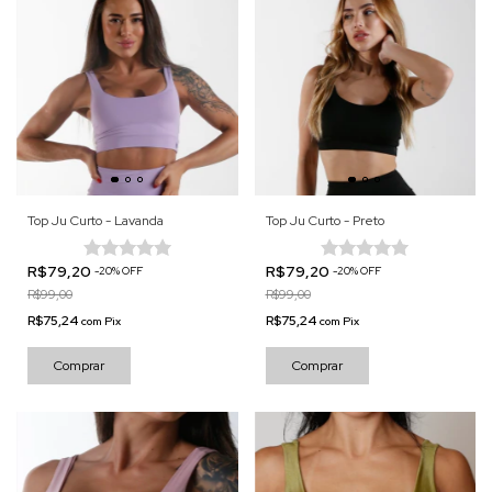
Top Ju Curto - Lavanda
Top Ju Curto - Preto
R$79,20
R$79,20
-
20
%
OFF
-
20
%
OFF
R$99,00
R$99,00
R$75,24
R$75,24
com
Pix
com
Pix
Comprar
Comprar