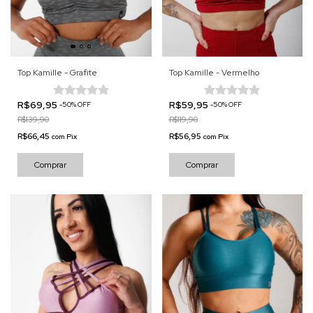
Top Kamille - Grafite
Top Kamille - Vermelho
R$69,95
R$59,95
-
50
%
OFF
-
50
%
OFF
R$139,90
R$119,90
R$66,45
R$56,95
com
Pix
com
Pix
Comprar
Comprar