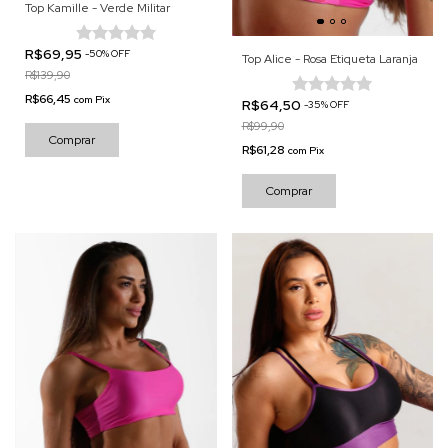
Top Kamille - Verde Militar
R$69,95
-
50
%
OFF
Top Alice - Rosa Etiqueta Laranja
R$139,90
R$66,45
com
Pix
R$64,50
-
35
%
OFF
R$99,90
Comprar
R$61,28
com
Pix
Comprar