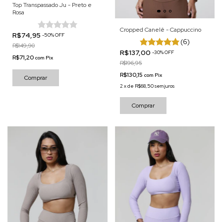
Top Transpassado Ju - Preto e
Rosa
Cropped Canelê - Cappuccino
R$74,95
-
50
%
OFF
(6)
R$149,90
R$137,00
-
30
%
OFF
R$71,20
com
Pix
R$196,95
R$130,15
com
Pix
Comprar
2
x
de
R$68,50
sem juros
Comprar