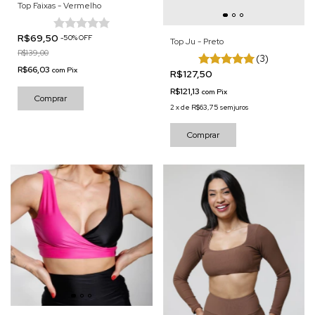
Top Faixas - Vermelho
R$69,50
-
50
%
OFF
Top Ju - Preto
R$139,00
(3)
R$66,03
com
Pix
R$127,50
R$121,13
com
Pix
Comprar
2
x
de
R$63,75
sem juros
Comprar