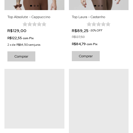
Top Absolute - Cappuccino
Top Laura - Castanho
R$129,00
R$89,25
-
30
%
OFF
R$127,50
R$122,55
com
Pix
R$84,79
com
Pix
2
x
de
R$64,50
sem juros
Comprar
Comprar