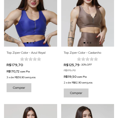
Top Ziper Color - Azul Royal
Top Ziper Color - Castanho
R$179,70
R$125,79
-
30
%
OFF
R$179,70
R$170,72
com
Pix
R$119,50
com
Pix
3
x
de
R$59,90
sem juros
2
x
de
R$62,90
sem juros
Comprar
Comprar