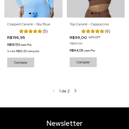
Cropped Canelê - Sky Blue
Top Canelê - Cappuccino
(5)
(6)
R$196,95
R$99,00
-
42
%
OFF
R$169,90
R$187,10
com
Pix
R$94,05
com
Pix
3
x
de
R$65,65
sem juros
Comprar
Comprar
1
de
2
Newsletter