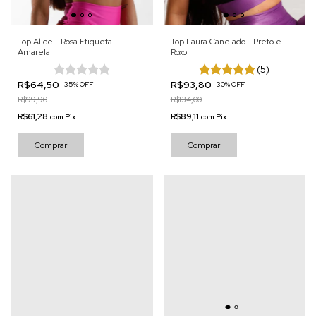
Top Alice - Rosa Etiqueta
Top Laura Canelado - Preto e
Amarela
Roxo
(5)
R$64,50
R$93,80
-
35
%
OFF
-
30
%
OFF
R$99,90
R$134,00
R$61,28
R$89,11
com
Pix
com
Pix
Comprar
Comprar