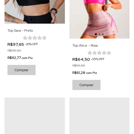
Top Sara - Preto
R$97,65
-
30
%
OFF
Top Alice - Rosa
R$139,50
R$92,77
com
Pix
R$64,50
-
35
%
OFF
R$99,90
Comprar
R$61,28
com
Pix
Comprar